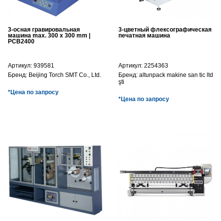
3-осная гравировальная
3-цветный флексографическая
машина max. 300 x 300 mm |
печатная машина
PCB2400
Артикул:
939581
Артикул:
2254363
Бренд:
Beijing Torch SMT Co., Ltd.
Бренд:
altunpack makine san tic ltd
şti
*Цена по запросу
*Цена по запросу