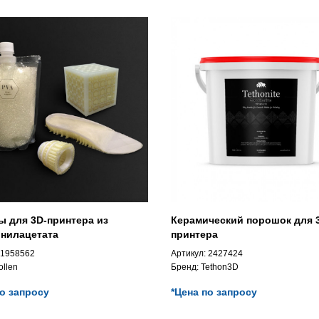
ы для 3D-принтера из
Керамический порошок для 
нилацетата
принтера
1958562
Артикул:
2427424
ollen
Бренд:
Tethon3D
по запросу
*Цена по запросу