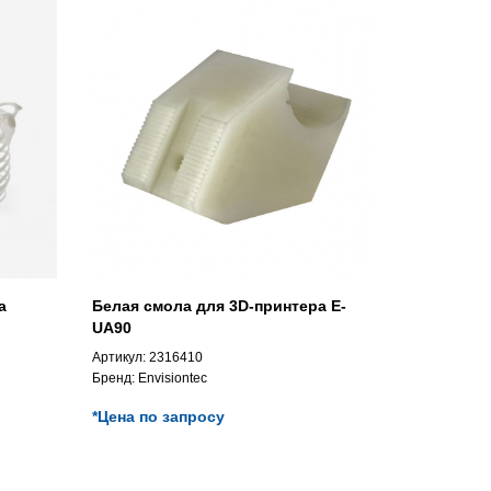
а
Белая смола для 3D-принтера E-
UA90
Артикул:
2316410
Бренд:
Envisiontec
*Цена по запросу