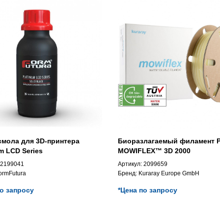
смола для 3D-принтера
Биоразлагаемый филамент 
m LCD Series
MOWIFLEX™ 3D 2000
2199041
Артикул:
2099659
ormFutura
Бренд:
Kuraray Europe GmbH
по запросу
*Цена по запросу