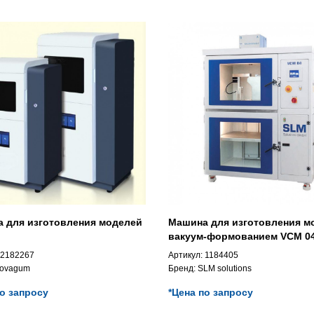
 для изготовления моделей
Машина для изготовления м
вакуум-формованием VCM 0
2182267
Артикул:
1184405
ovagum
Бренд:
SLM solutions
по запросу
*Цена по запросу