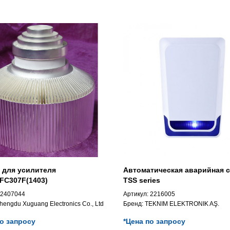
e для усилителя
Автоматическая аварийная 
FC307F(1403)
TSS series
2407044
Артикул:
2216005
hengdu Xuguang Electronics Co., Ltd
Бренд:
TEKNIM ELEKTRONIK AŞ.
по запросу
*Цена по запросу