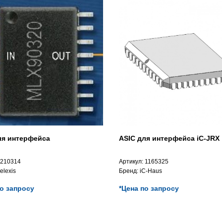
ля интерфейса
ASIC для интерфейса iC-JRX
210314
Артикул:
1165325
elexis
Бренд:
iC-Haus
по запросу
*Цена по запросу