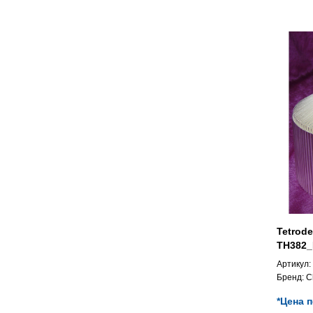
Tetrod
TH382_
Артикул:
Бренд:
C
*Цена 