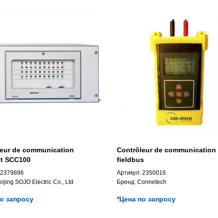
leur de communication
Contrôleur de communication
et SCC100
fieldbus
2379896
Артикул:
2350016
eijing SOJO Electric Co., Ltd
Бренд:
Connetech
по запросу
*Цена по запросу