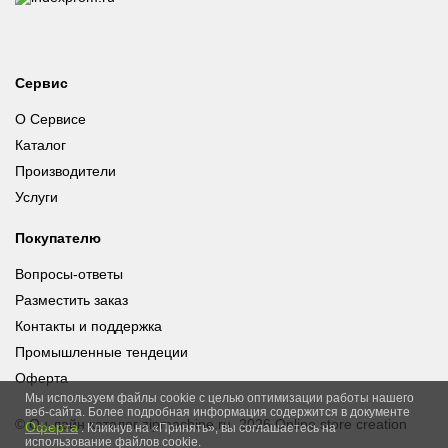
Сервис
О Сервисе
Каталог
Производители
Услуги
Покупателю
Вопросы-ответы
Разместить заказ
Контакты и поддержка
Промышленные тендеции
Оферта
Мы используем файлы cookie с целью оптимизации работы нашего
веб-сайта. Более подробная информация содержится в документе
© Он-лайн каталог zipmachine.ru, 2026
Online store creation
Оферта
. Кликнув на «Принять», вы соглашаетесь на
использование файлов cookie.