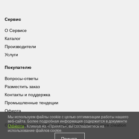
Сервис
О Сервисе
Каталог
Производители
Услуги
Покупателю
Вопросы-ответы
Разместить заказ
Контакты и поддержка
Промышленные тендеции
Оферта
Мы используем файлы cookie с целью оптимизации работы нашего
веб-сайта. Более подробная информация содержится в документе
© Он-лайн каталог zipmachine.ru, 2026
Online store creation
Оферта
. Кликнув на «Принять», вы соглашаетесь на
использование файлов cookie.
Принять