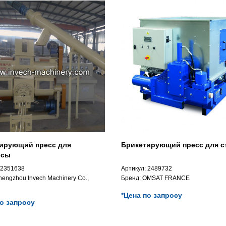
ирующий пресс для
Брикетирующий пресс для с
ссы
2351638
Артикул:
2489732
hengzhou Invech Machinery Co.,
Бренд:
OMSAT FRANCE
*Цена по запросу
по запросу