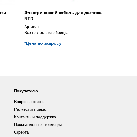
сти
Электрический кабель для датчика
Устройств
RTD
упаковки д
товаров V
Артикул:
Артикул:
Все товары этого бренда
Все товары э
*Цена по запросу
*Цена по з
Покупателю
Вопросы-ответы
Разместить заказ
Контакты и поддержка
Промышленные тендеции
Оферта