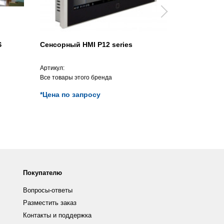
S
Сенсорный HMI P12 series
Платформа
Артикул:
Артикул:
Все товары этого бренда
Все товары э
*Цена по запросу
*Цена по з
Покупателю
Вопросы-ответы
Разместить заказ
Контакты и поддержка