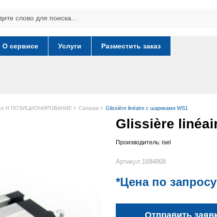
О сервисе
Услуги
Разместить заказ
Ы И ПОЗИЦИОНИРОВАНИЕ
Салазки
Glissière linéaire с шариками WS1
Glissière liné
Производитель:
isel
Артикул:1684868
*Цена по запросу
Отправить заяв