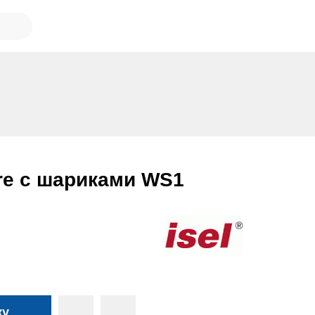
aire с шариками WS1
ку