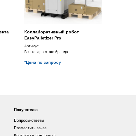
ента
Коллаборативный робот
Эксцентри
EasyPalletizer Pro
станок X51
Артикул:
Артикул:
Все товары этого бренда
Все товары э
*Цена по запросу
*Цена по з
Покупателю
Вопросы-ответы
Разместить заказ
Контакты и поддержка