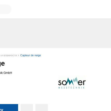
 и влажности
Capteur de neige
ge
ik GmbH
ку