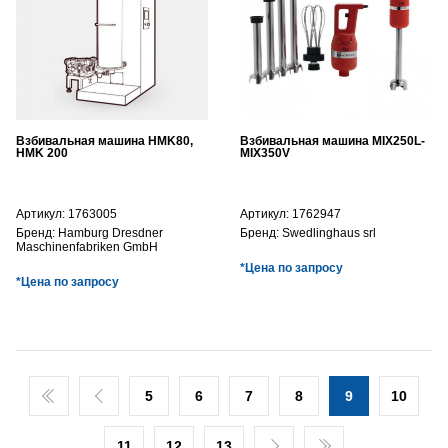
Взбивальная машина HMK80,
Взбивальная машина MIX250L-
HMK 200
MIX350V
Артикул:
1763005
Артикул:
1762947
Бренд:
Hamburg Dresdner
Бренд:
Swedlinghaus srl
Maschinenfabriken GmbH
*Цена по запросу
*Цена по запросу
5
6
7
8
9
10
11
12
13