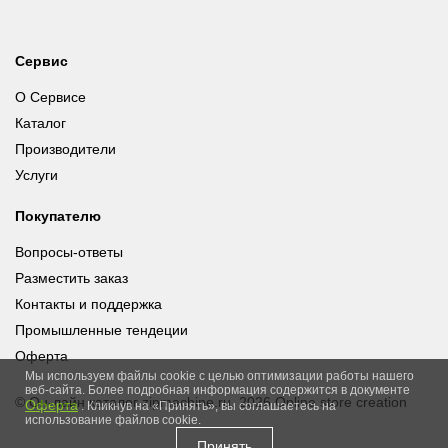
Сервис
О Сервисе
Каталог
Производители
Услуги
Покупателю
Вопросы-ответы
Разместить заказ
Контакты и поддержка
Промышленные тендеции
Оферта
Мы используем файлы cookie с целью оптимизации работы нашего
веб-сайта. Более подробная информация содержится в документе
© Он-лайн каталог zipmachine.ru, 2026
Online store creation
Оферта
. Кликнув на «Принять», вы соглашаетесь на
использование файлов cookie.
Принять