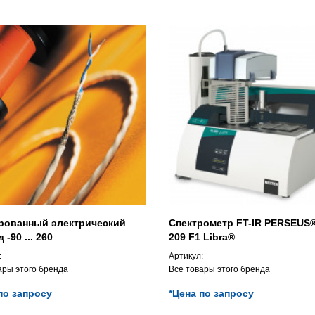
рованный электрический
Спектрометр FT-IR PERSEUS
-90 ... 260
209 F1 Libra®
E,FEP,polyimide
:
Артикул:
ары этого бренда
Все товары этого бренда
по запросу
*Цена по запросу