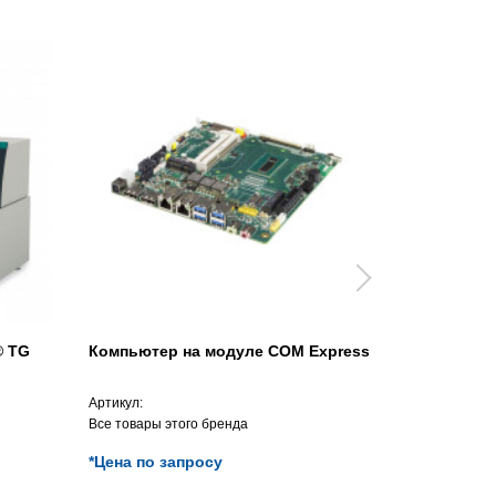
® TG
Компьютер на модуле COM Express
Электриче
кромкостр
BEAVER 8 S
Артикул:
Артикул:
Все товары этого бренда
Все товары э
*Цена по запросу
*Цена по з