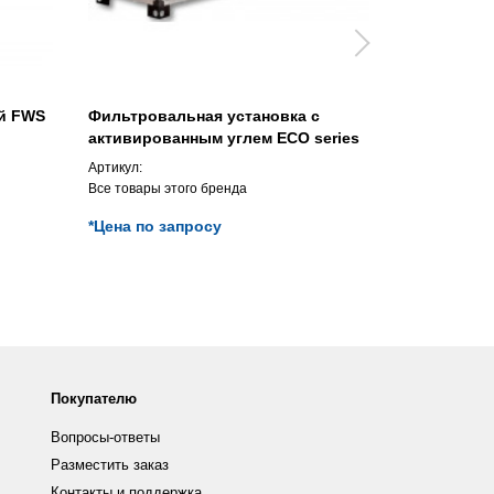
ой FWS
Фильтровальная установка с
Система п
активированным углем ECO series
профессио
PROTECT se
Артикул:
Артикул:
Все товары этого бренда
Все товары э
*Цена по запросу
*Цена по з
Покупателю
Вопросы-ответы
Разместить заказ
Контакты и поддержка