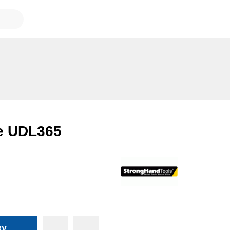
ge UDL365
ку