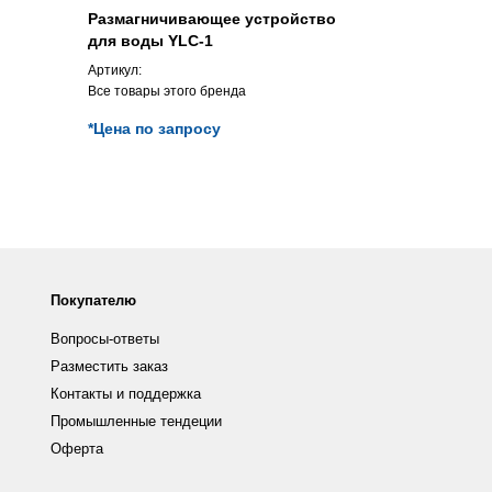
Размагничивающее устройство
Гибкий вид
для воды YLC-1
5.5MM/0.7M
Артикул:
Артикул:
Все товары этого бренда
Все товары э
*Цена по запросу
*Цена по з
Покупателю
Вопросы-ответы
Разместить заказ
Контакты и поддержка
Промышленные тендеции
Оферта