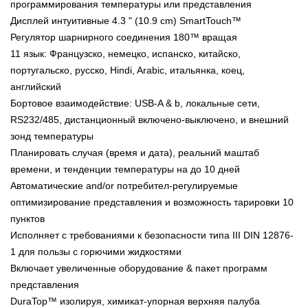
программирования температуры или представления
Дисплей интуитивные 4.3 " (10.9 cm) SmartTouch™
Регулятор шарнирного соединения 180™ вращая
11 язык: Французско, немецко, испанско, китайско,
португальско, русско, Hindi, Arabic, итальянка, коец,
английский
Бортовое взаимодействие: USB-A & b, локальные сети,
RS232/485, дистанционный включено-выключено, и внешний
зонд температуры
Планировать случая (время и дата), реальний маштаб
времени, и тенденции температуры на до 10 дней
Автоматические and/or потребител-регулируемые
оптимизирование представления и возможность тарировки 10
пунктов
Исполняет с требованиями к безопасности типа III DIN 12876-
1 для пользы с горючими жидкостями
Включает увеличенные оборудование & пакет программ
представления
DuraTop™ изолируя, химикат-упорная верхняя палуба