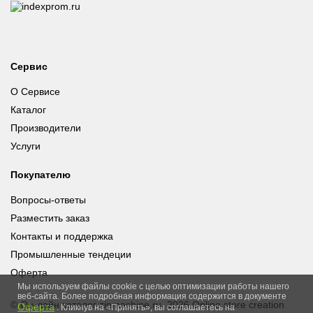
Сервис
О Сервисе
Каталог
Производители
Услуги
Покупателю
Вопросы-ответы
Разместить заказ
Контакты и поддержка
Промышленные тендеции
Оферта
Мы используем файлы cookie с целью оптимизации работы нашего
веб-сайта. Более подробная информация содержится в документе
© Он-лайн каталог zipmachine.ru, 2026
Online store creation
Оферта
. Кликнув на «Принять», вы соглашаетесь на