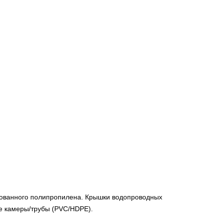
рованного полипропилена. Крышки водопроводных
ие камеры/трубы (PVC/HDPE).