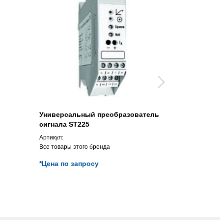
Универсальный преобразователь
Лазерный д
сигнала ST225
Артикул:
Артикул:
Все товары этого бренда
Все товары э
*Цена по запросу
*Цена по з