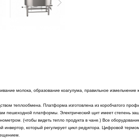
вание молока, образование коагулума, правильное измельчение ко
дством теплообмена. Платформа изготовлена из коробчатого про
ам пешеходной платформы. Электрический щит имеет степень защи
метром. (чтобы видеть тепло продукта в чане.) Все оборудовани
ый инвертор, который регулирует цикл редуктора. Цифровой терм
вещением.