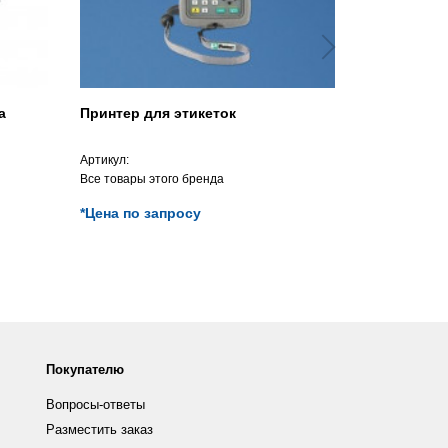
a
Принтер для этикеток
Программн
анализа A
Артикул:
Артикул:
Все товары этого бренда
Все товары э
*Цена по запросу
*Цена по з
Покупателю
Вопросы-ответы
Разместить заказ