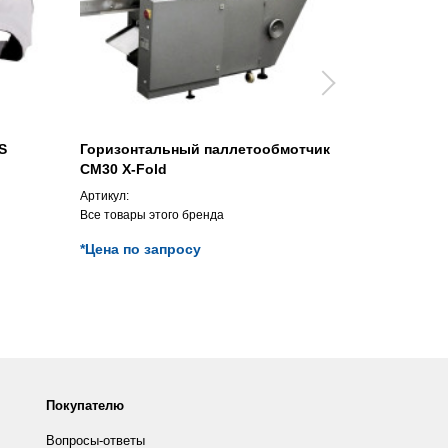
S
Горизонтальный паллетообмотчик
Кабельная 
CM30 X-Fold
PRA80X25
Артикул:
Артикул:
Все товары этого бренда
Все товары э
*Цена по запросу
*Цена по з
Покупателю
Вопросы-ответы