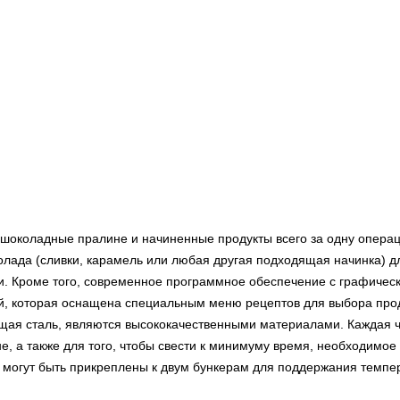
е шоколадные пралине и начиненные продукты всего за одну операц
олада (сливки, карамель или любая другая подходящая начинка) д
и. Кроме того, современное программное обеспечение с графичес
й, которая оснащена специальным меню рецептов для выбора прод
я сталь, являются высококачественными материалами. Каждая ча
, а также для того, чтобы свести к минимуму время, необходимо
могут быть прикреплены к двум бункерам для поддержания темпер