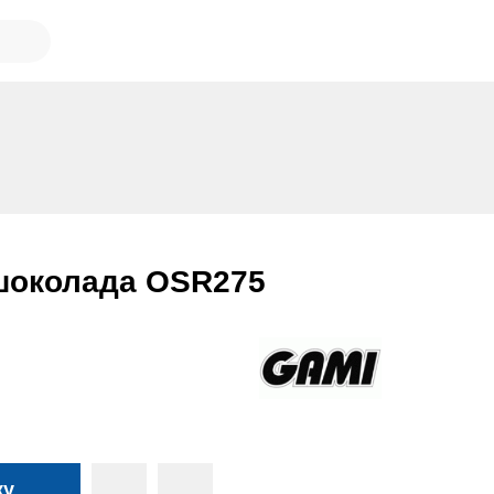
шоколада OSR275
ку