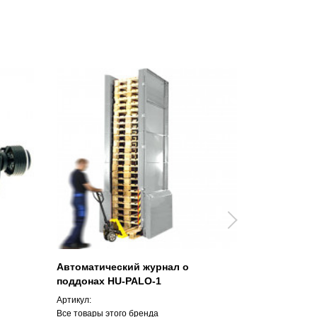
Автоматический журнал о
Безэховая 
поддонах HU-PALO-1
испытатель
Артикул:
Артикул:
Все товары этого бренда
Все товары э