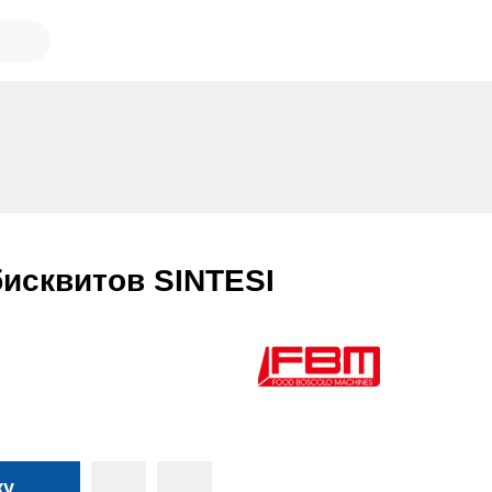
бисквитов SINTESI
ку