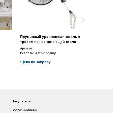
Пружинный уравновешиватель с
Нагревате
тросом из нержавеющей стали
заказу
Артикул:
Артикул:
Все товары этого бренда
Все товары э
*Цена по запросу
*Цена по з
Покупателю
Вопросы-ответы