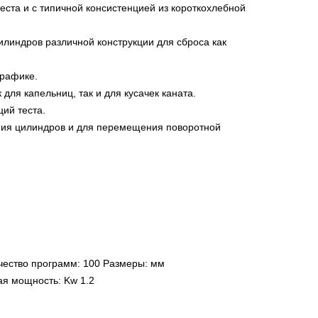
ста и с типичной консистенцией из короткохлебной
линдров различной конструкции для сброса как
графике.
ля капельниц, так и для кусачек каната.
ий теста.
ения цилиндров и для перемещения поворотной
личество программ: 100 Размеры: мм
ая мощность: Kw 1.2