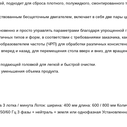
, подходит для сброса плотного, полужидкого, смонтированного те
твованным бесщеточным двигателем, включает в себя две пары ци
гновенно и просто управлять параметрами благодаря упрощенной 
ых типов и форм, в соответствии с требованиями заказчика, как д
образователем частоты (ЧРП) для обработки различных консистенц
 вперед и назад, для перемещения стола вверх и вниз, для вращ
подающей головкой для легкой и быстрой очистки.
я уменьшения объема продукта.
та 3 лотка / минута Лоток: ширина: 400 мм длина: 600 / 800 мм Ко
0 50/60 Гц 3 фазы + нейтраль + земля или однофазная Установленн