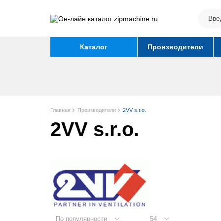
Каталог
Производители
Главная
Производители
2VV s.r.o.
2VV s.r.o.
По популярности
54