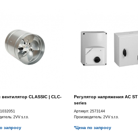
 вентилятор CLASSIC | CLC-
Регулятор напряжения AC ST
series
1032051
Артикул:
2573144
дитель:
2VV s.r.o.
Производитель:
2VV s.r.o.
по запросу
*Цена по запросу