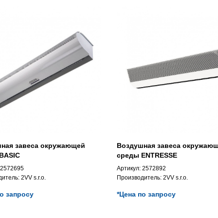
ная завеса окружающей
Воздушная завеса окружаю
BASIC
среды ENTRESSE
2572695
Артикул:
2572892
дитель:
2VV s.r.o.
Производитель:
2VV s.r.o.
по запросу
*Цена по запросу