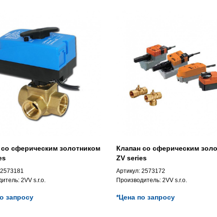
 со сферическим золотником
Клапан со сферическим зол
es
ZV series
2573181
Артикул:
2573172
дитель:
2VV s.r.o.
Производитель:
2VV s.r.o.
по запросу
*Цена по запросу