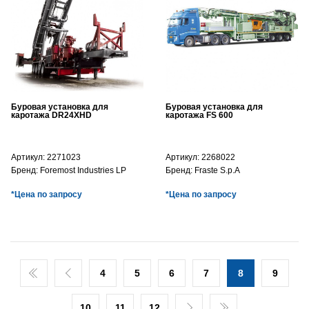
Буровая установка для
Буровая установка для
каротажа DR24XHD
каротажа FS 600
Артикул:
2271023
Артикул:
2268022
Бренд:
Foremost Industries LP
Бренд:
Fraste S.p.A
*Цена по запросу
*Цена по запросу
4
5
6
7
8
9
10
11
12