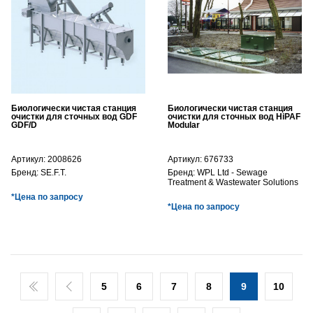
Биологически чистая станция
Биологически чистая станция
очистки для сточных вод GDF
очистки для сточных вод HiPAF
GDF/D
Modular
Артикул:
2008626
Артикул:
676733
Бренд:
SE.F.T.
Бренд:
WPL Ltd - Sewage
Treatment & Wastewater Solutions
*Цена по запросу
*Цена по запросу
5
6
7
8
9
10