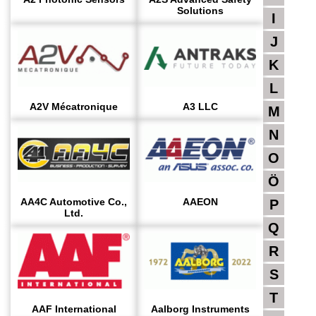
Solutions
I
J
K
L
A2V Mécatronique
A3 LLC
M
N
O
Ö
AA4C Automotive Co.,
AAEON
P
Ltd.
Q
R
S
T
AAF International
Aalborg Instruments