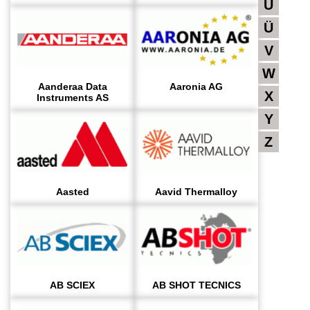
U
Ü
V
W
Aanderaa Data
Aaronia AG
X
Instruments AS
Y
Z
Aasted
Aavid Thermalloy
AB SCIEX
AB SHOT TECNICS