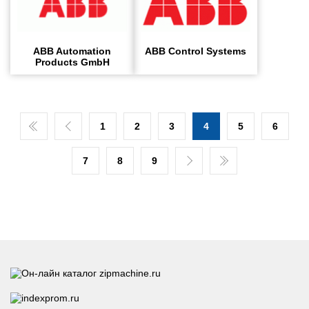
ABB Automation
ABB Control Systems
Products GmbH
1
2
3
4
5
6
7
8
9