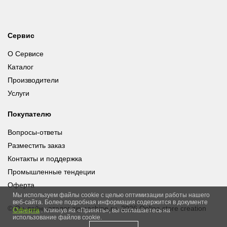
Сервис
О Сервисе
Каталог
Производители
Услуги
Покупателю
Вопросы-ответы
Разместить заказ
Контакты и поддержка
Промышленные тендеции
Оферта
Мы используем файлы cookie с целью оптимизации работы нашего
веб-сайта. Более подробная информация содержится в документе
© Он-лайн каталог zipmachine.ru, 2026
Online store creation
Оферта
. Кликнув на «Принять», вы соглашаетесь на
использование файлов cookie.