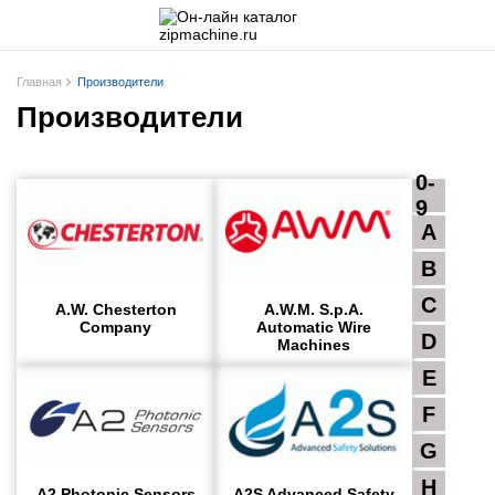
Главная
Производители
Производители
0-
9
A
B
C
A.W. Chesterton
A.W.M. S.p.A.
Company
Automatic Wire
D
Machines
E
F
G
H
A2 Photonic Sensors
A2S Advanced Safety