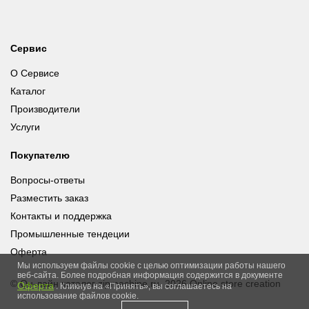
Сервис
О Сервисе
Каталог
Производители
Услуги
Покупателю
Вопросы-ответы
Разместить заказ
Контакты и поддержка
Промышленные тендеции
Оферта
Мы используем файлы cookie с целью оптимизации работы нашего
веб-сайта. Более подробная информация содержится в документе
© Он-лайн каталог zipmachine.ru, 2026
Online store creation
Оферта
. Кликнув на «Принять», вы соглашаетесь на
использование файлов cookie.