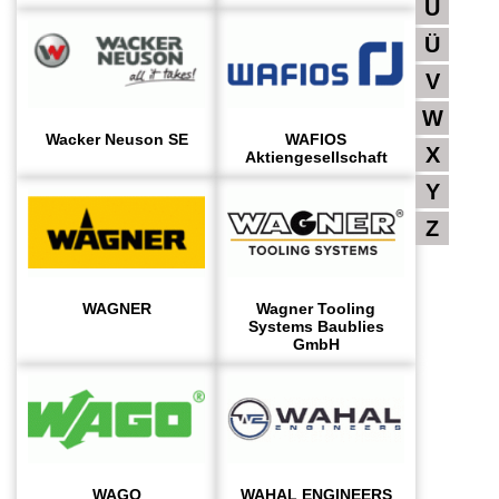
U
Ü
V
W
Wacker Neuson SE
WAFIOS
X
Aktiengesellschaft
Y
Z
WAGNER
Wagner Tooling
Systems Baublies
GmbH
WAGO
WAHAL ENGINEERS