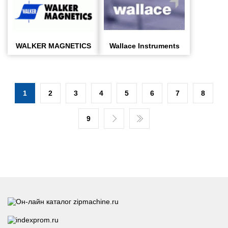
WALKER MAGNETICS
Wallace Instruments
1
2
3
4
5
6
7
8
9