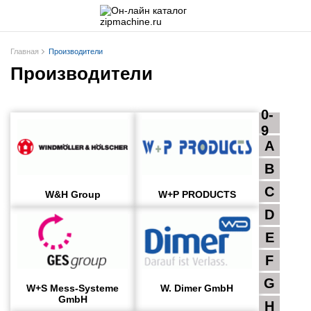
Главная
Производители
Производители
0-
9
A
B
C
W&H Group
W+P PRODUCTS
D
E
F
G
W+S Mess-Systeme
W. Dimer GmbH
GmbH
H