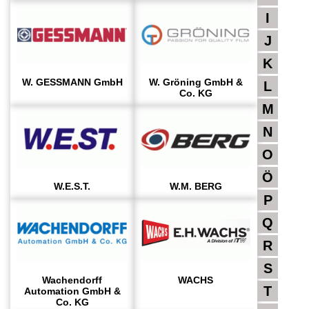
I
J
K
W. GESSMANN GmbH
W. Gröning GmbH &
L
Co. KG
M
N
O
Ö
W.E.S.T.
W.M. BERG
P
Q
R
S
Wachendorff
WACHS
T
Automation GmbH &
Co. KG