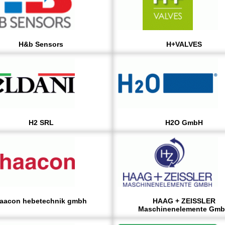
H&b Sensors
H+VALVES
H2 SRL
H2O GmbH
aacon hebetechnik gmbh
HAAG + ZEISSLER
Maschinenelemente Gm