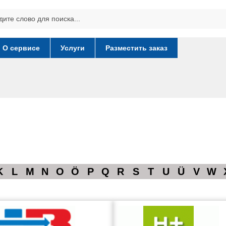
О сервисе
Услуги
Разместить заказ
K
L
M
N
O
Ö
P
Q
R
S
T
U
Ü
V
W