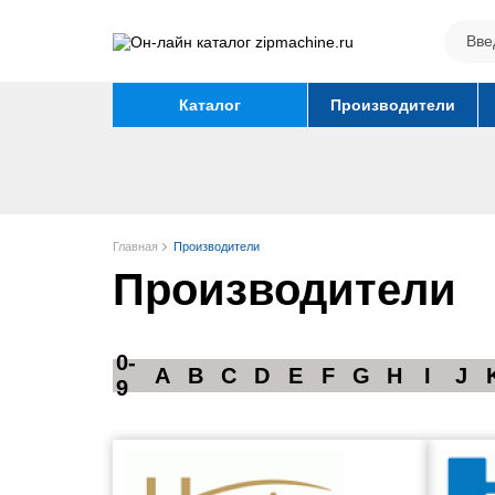
Каталог
Производители
Главная
Производители
Производители
0-
A
B
C
D
E
F
G
H
I
J
9