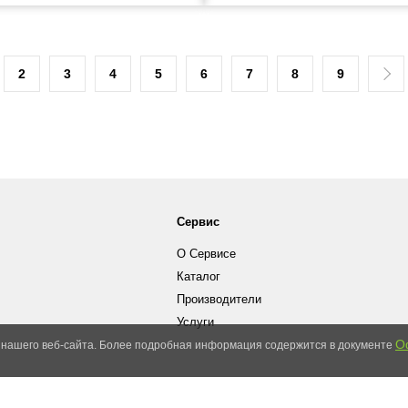
2
3
4
5
6
7
8
9
Сервис
О Сервисе
Каталог
Производители
Услуги
О
 нашего веб-сайта. Более подробная информация содержится в документе