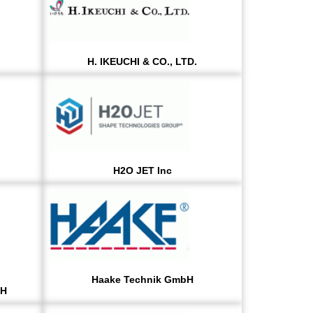
H. IKEUCHI & CO., LTD.
H2O JET Inc
Haake Technik GmbH
bH