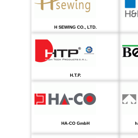
H SEWING CO., LTD.
H.T.P.
HA-CO GmbH
h