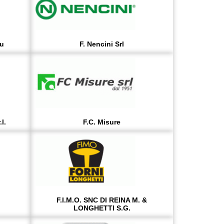
au
F. Nencini Srl
l.
F.C. Misure
F.I.M.O. SNC DI REINA M. &
LONGHETTI S.G.