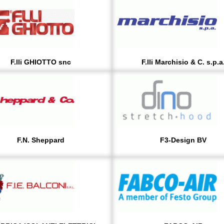
F.lli GHIOTTO snc
F.lli Marchisio & C. s.p.a
F.N. Sheppard
F3-Design BV