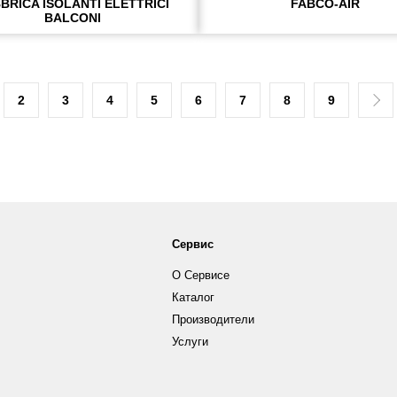
BRICA ISOLANTI ELETTRICI
FABCO-AIR
BALCONI
2
3
4
5
6
7
8
9
Сервис
О Сервисе
Каталог
Производители
Услуги