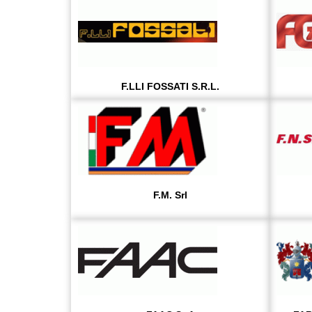
F.LLI FOSSATI S.R.L.
F.M. Srl