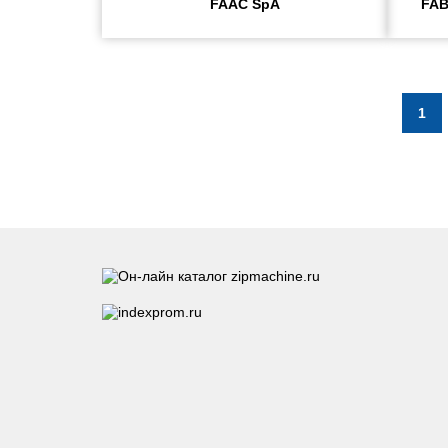
FAAC SpA
FAB
1