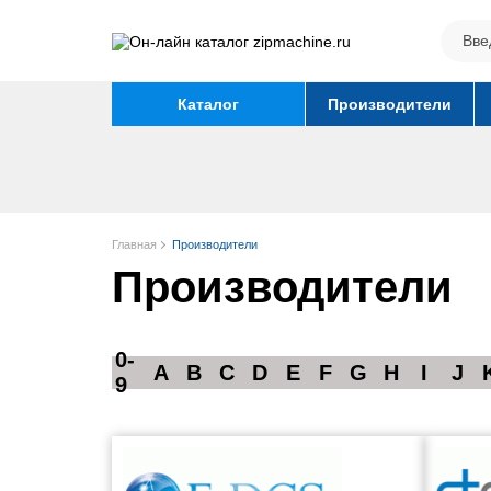
Каталог
Производители
Главная
Производители
Производители
0-
A
B
C
D
E
F
G
H
I
J
9