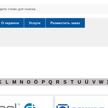
О сервисе
Услуги
Разместить заказ
K
L
M
N
O
Ö
P
Q
R
S
T
U
Ü
V
W