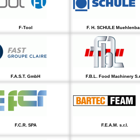
F-Tool
F. H. SCHULE Muehlenb
F.A.S.T. GmbH
F.B.L. Food Machinery S.r.
F.C.R. SPA
F.E.A.M. s.r.l.